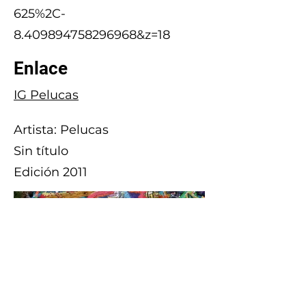
625%2C-
8.409894758296968&z=18
Enlace
IG Pelucas
Artista: Pelucas
Sin título
Edición 2011