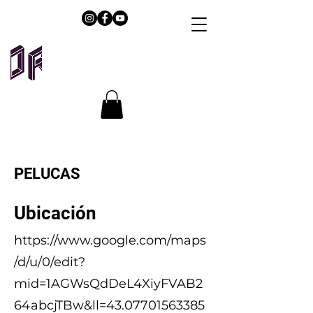
PELUCAS
Ubicación
https://www.google.com/maps
/d/u/0/edit?
mid=1AGWsQdDeL4XiyFVAB2
64abcjTBw&ll=43.07701563385