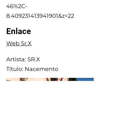
46%2C-
8.409231413941901&z=22
Enlace
Web Sr.X
Artista: SR.X
Título: Nacemento