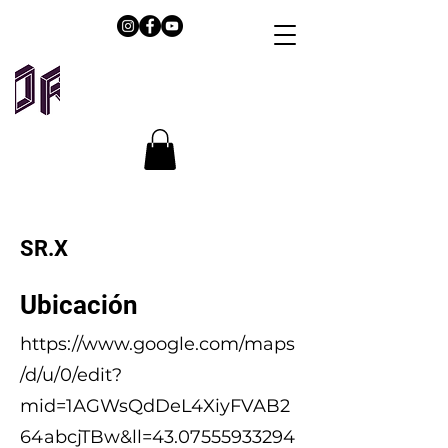
SR.X
Ubicación
https://www.google.com/maps
/d/u/0/edit?
mid=1AGWsQdDeL4XiyFVAB2
64abcjTBw&ll=43.07555933294