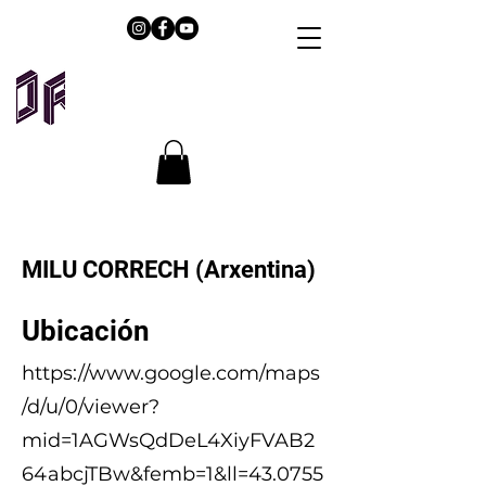
MILU CORRECH (Arxentina)
Ubicación
https://www.google.com/maps
/d/u/0/viewer?
mid=1AGWsQdDeL4XiyFVAB2
64abcjTBw&femb=1&ll=43.0755