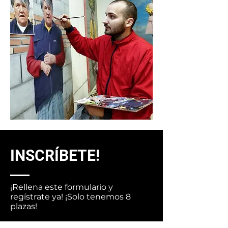
INSCRÍBETE!
¡Rellena este formulario y
regístrate ya! ¡Solo tenemos 8
plazas!