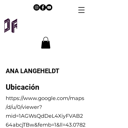
ANA LANGEHELDT
Ubicación
https://www.google.com/maps
/d/u/0/viewer?
mid=1AGWsQdDeL4XiyFVAB2
64abcjTBw&femb=1&ll=43.0782