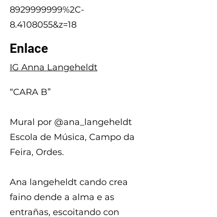
8929999999%2C-
8.4108055&z=18
Enlace
IG Anna Langeheldt
“CARA B”
Mural por @ana_langeheldt
Escola de Música, Campo da
Feira, Ordes.
Ana langeheldt cando crea
faino dende a alma e as
entrañas, escoitando con