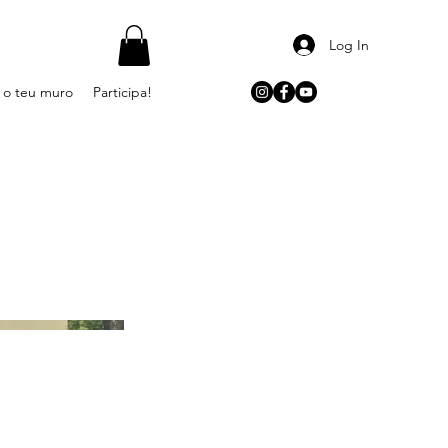
Log In
 o teu muro
Participa!