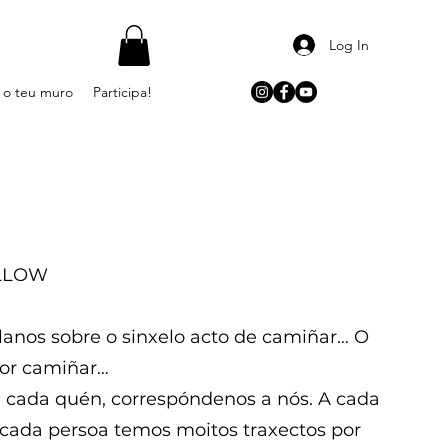
Log In
 o teu muro
Participa!
ILLOW
álanos sobre o sinxelo acto de camiñar… O
por camiñar…
a cada quén, correspóndenos a nós. A cada
 cada persoa temos moitos traxectos por