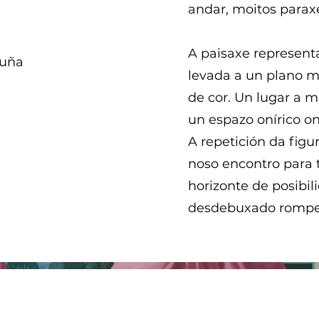
andar, moitos paraxe
A paisaxe represent
ruña
levada a un plano má
de cor. Un lugar a m
un espazo onírico o
A repetición da figu
noso encontro para 
horizonte de posibil
desdebuxado rompe